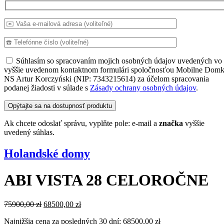
Súhlasím so spracovaním mojich osobných údajov uvedených vo
vyššie uvedenom kontaktnom formulári spoločnosťou Mobilne Domk
NS Artur Korczyński (NIP: 7343215614) za účelom spracovania
podanej žiadosti v súlade s
Zásady ochrany osobných údajov
.
Ak chcete odoslať správu, vyplňte pole: e-mail a
značka
vyššie
uvedený súhlas.
Holandské domy
ABI VISTA 28 CELOROČNE
Pôvodná
Aktuálna
75900,00
zł
68500,00
zł
cena
cena
Najnižšia cena za posledných 30 dní:
68500,00
zł
bola:
je: