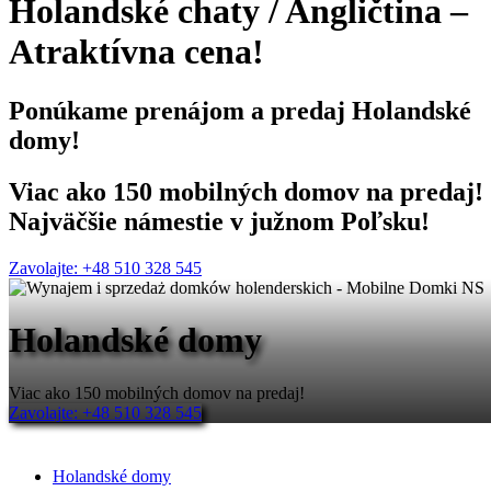
Holandské chaty
/
Angličtina
–
Atraktívna cena!
Ponúkame
prenájom a predaj
Holandské
domy!
Viac ako 150 mobilných domov na predaj!
Najväčšie námestie v južnom Poľsku!
Zavolajte: +48 510 328 545
Holandské domy
Viac ako 150 mobilných domov na predaj!
Zavolajte: +48 510 328 545
Holandské domy