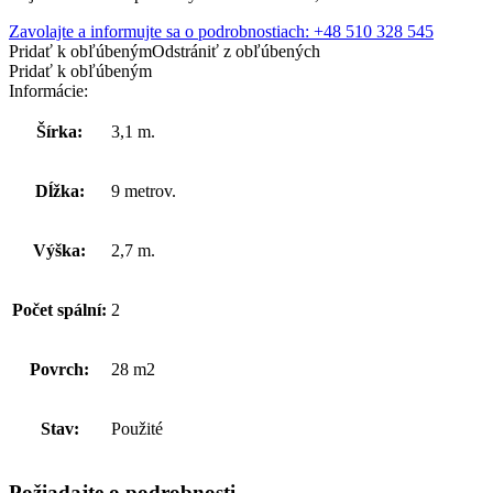
75900,00 zł.
68500,00 zł.
Zavolajte a informujte sa o podrobnostiach: +48 510 328 545
Pridať k obľúbeným
Odstrániť z obľúbených
Pridať k obľúbeným
Informácie:
Šírka:
3,1 m.
Dĺžka:
9 metrov.
Výška:
2,7 m.
Počet spální:
2
Povrch:
28 m2
Stav:
Použité
Požiadajte o podrobnosti