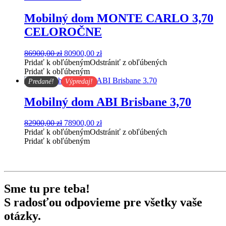
Mobilný dom MONTE CARLO 3,70
CELOROČNE
Pôvodná
Aktuálna
86900,00
zł
80900,00
zł
cena
cena
Pridať k obľúbeným
Odstrániť z obľúbených
bola:
je:
Pridať k obľúbeným
86900,00 zł.
80900,00 zł.
Predané!
Výpredaj!
Mobilný dom ABI Brisbane 3,70
Pôvodná
Aktuálna
82900,00
zł
78900,00
zł
cena
cena
Pridať k obľúbeným
Odstrániť z obľúbených
bola:
je:
Pridať k obľúbeným
82900,00 zł.
78900,00 zł.
Sme tu
pre teba
!
S radosťou
odpovieme
pre všetky vaše
otázky
.