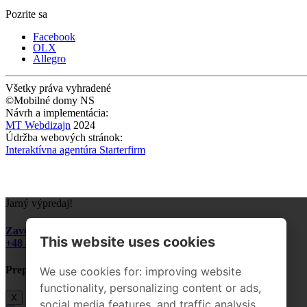
Pozrite sa
Facebook
OLX
Allegro
Všetky práva vyhradené
©Mobilné domy NS
Návrh a implementácia:
MT Webdizajn
2024
Údržba webových stránok:
Interaktívna agentúra Starterfirm
Jarný výpredaj!
Zavolajte a opýtajte sa na podrobnosti:
This website uses cookies
+48 510 328 545
Preprava domu do 200 km ZADARMO!
We use cookies for: improving website
functionality, personalizing content or ads,
X
social media features, and traffic analysis.