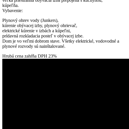
veľká priestranná obývacia izba prepojená s kuchyňou,
kúpeľňa.
Vybavenie:
Plynový ohrev vody (Junkers),
kúrenie obývacej izby, plynový ohrievač,
elektrické kúrenie v izbách a kúpeľni,
prídavná rozkladacia posteľ v obývacej izbe.
Dom je vo veľmi dobrom stave. Všetky elektrické, vodovodné a
plynové rozvody sú nainštalované.
Hrubá cena zahŕňa DPH 23%