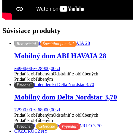
Súvisiace produkty
Rezervácia!
Špeciálna ponuka!
Mobilný dom ABI HAVAIA 28
Pôvodná
Aktuálna
34900,00
zł
28900,00
zł
cena
cena
Pridať k obľúbeným
Odstrániť z obľúbených
bola:
je:
Pridať k obľúbeným
34900,00 zł.
28900,00 zł.
Predané!
Mobilný dom Delta Nordstar 3,70
Pôvodná
Aktuálna
72900,00
zł
68900,00
zł
cena
cena
Pridať k obľúbeným
Odstrániť z obľúbených
bola:
je:
Pridať k obľúbeným
72900,00 zł.
68900,00 zł.
Predané!
Celoročne
Výpredaj!