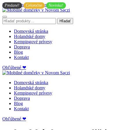
Preskočiť na hlavný obsah
Predané!
Celoročne
Novinka!
Hľadať:
Hľadať
Domovská stránka
Holandské domy
Kempingové prívesy
Doprava
Blog
Kontakt
Obľúbené ❤
Domovská stránka
Holandské domy
Kempingové prívesy
Doprava
Blog
Kontakt
Obľúbené ❤