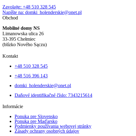
Zavolajte: +48 510 328 545
Napíšte na: domki_holenderskie@onet.pl
Obchod
Mobilné domy NS
Limanowska ulica 26
33-395 Chełmiec
(blízko Nového Sączu)
Kontakt
+48 510 328 545
+48 516 396 143
domki_holenderskie@onet.pl
Daňové identifikačné číslo: 7343215614
Informácie
Ponuka pre Slovensko
Ponuka pre Maďarsko
Podmienky používania webovej stránky
Zásady ochrany osobných údajov