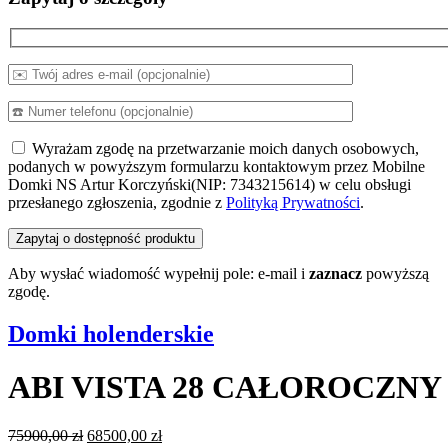
Wyrażam zgodę na przetwarzanie moich danych osobowych,
podanych w powyższym formularzu kontaktowym przez Mobilne
Domki NS Artur Korczyński(NIP: 7343215614) w celu obsługi
przesłanego zgłoszenia, zgodnie z
Polityką Prywatności
.
Aby wysłać wiadomość wypełnij pole: e-mail i
zaznacz
powyższą
zgodę.
Domki holenderskie
ABI VISTA 28 CAŁOROCZNY
Pierwotna
Aktualna
75900,00
zł
68500,00
zł