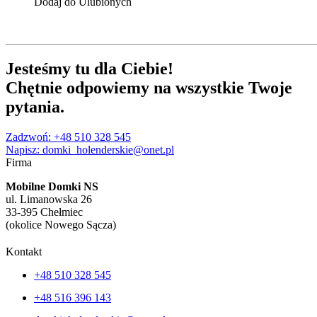
wynosiła:
wynosi:
Dodaj do Ulubionych
55000,00 zł.
45900,00 zł.
Jesteśmy tu
dla Ciebie
!
Chętnie
odpowiemy
na wszystkie Twoje
pytania
.
Zadzwoń: +48 510 328 545
Napisz: domki_holenderskie@onet.pl
Firma
Mobilne Domki NS
ul. Limanowska 26
33-395 Chełmiec
(okolice Nowego Sącza)
Kontakt
+48 510 328 545
+48 516 396 143