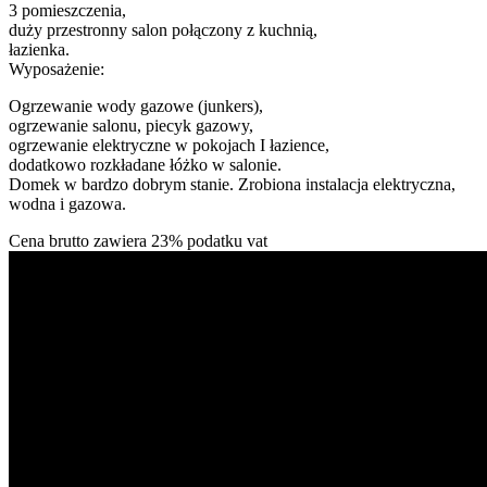
3 pomieszczenia,
duży przestronny salon połączony z kuchnią,
łazienka.
Wyposażenie:
Ogrzewanie wody gazowe (junkers),
ogrzewanie salonu, piecyk gazowy,
ogrzewanie elektryczne w pokojach I łazience,
dodatkowo rozkładane łóżko w salonie.
Domek w bardzo dobrym stanie. Zrobiona instalacja elektryczna,
wodna i gazowa.
Cena brutto zawiera 23% podatku vat