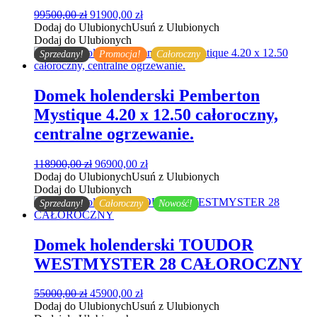
Pierwotna
Aktualna
99500,00
zł
91900,00
zł
cena
cena
Dodaj do Ulubionych
Usuń z Ulubionych
wynosiła:
wynosi:
Dodaj do Ulubionych
99500,00 zł.
91900,00 zł.
Sprzedany!
Promocja!
Całoroczny
Domek holenderski Pemberton
Mystique 4.20 x 12.50 całoroczny,
centralne ogrzewanie.
Pierwotna
Aktualna
118900,00
zł
96900,00
zł
cena
cena
Dodaj do Ulubionych
Usuń z Ulubionych
wynosiła:
wynosi:
Dodaj do Ulubionych
118900,00 zł.
96900,00 zł.
Sprzedany!
Całoroczny
Nowość!
Domek holenderski TOUDOR
WESTMYSTER 28 CAŁOROCZNY
Pierwotna
Aktualna
55000,00
zł
45900,00
zł
cena
cena
Dodaj do Ulubionych
Usuń z Ulubionych