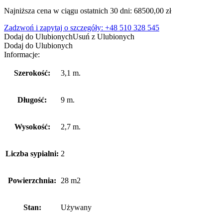
cena
cena
Najniższa cena w ciągu ostatnich 30 dni:
68500,00
zł
wynosiła:
wynosi:
75900,00 zł.
68500,00 zł.
Zadzwoń i zapytaj o szczegóły: +48 510 328 545
Dodaj do Ulubionych
Usuń z Ulubionych
Dodaj do Ulubionych
Informacje:
Szerokość:
3,1 m.
Długość:
9 m.
Wysokość:
2,7 m.
Liczba sypialni:
2
Powierzchnia:
28 m2
Stan:
Używany