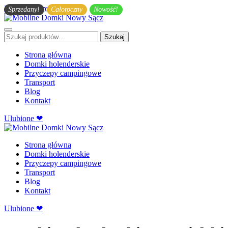
Przejdź do treści głównej
Sprzedany!
Całoroczny
Nowość!
Szukaj:
Szukaj
Strona główna
Domki holenderskie
Przyczepy campingowe
Transport
Blog
Kontakt
Ulubione ❤
Strona główna
Domki holenderskie
Przyczepy campingowe
Transport
Blog
Kontakt
Ulubione ❤