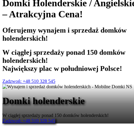
Domki Holenderskie
/
Angielski
– Atrakcyjna Cena!
Oferujemy
wynajem i sprzedaż
domków
holenderskich!
W ciągłej sprzedaży ponad 150 domków
holenderskich!
Największy plac w południowej Polsce!
Zadzwoń: +48 510 328 545
Domki holenderskie
W ciągłej sprzedaży ponad 150 domków holenderskich!
Zadzwoń: +48 510 328 545