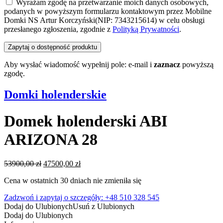
Wyrażam zgodę na przetwarzanie moich danych osobowych,
podanych w powyższym formularzu kontaktowym przez Mobilne
Domki NS Artur Korczyński(NIP: 7343215614) w celu obsługi
przesłanego zgłoszenia, zgodnie z
Polityką Prywatności
.
Aby wysłać wiadomość wypełnij pole: e-mail i
zaznacz
powyższą
zgodę.
Domki holenderskie
Domek holenderski ABI
ARIZONA 28
Pierwotna
Aktualna
53900,00
zł
47500,00
zł
cena
cena
Cena w ostatnich 30 dniach nie zmieniła się
wynosiła:
wynosi:
53900,00 zł.
47500,00 zł.
Zadzwoń i zapytaj o szczegóły: +48 510 328 545
Dodaj do Ulubionych
Usuń z Ulubionych
Dodaj do Ulubionych