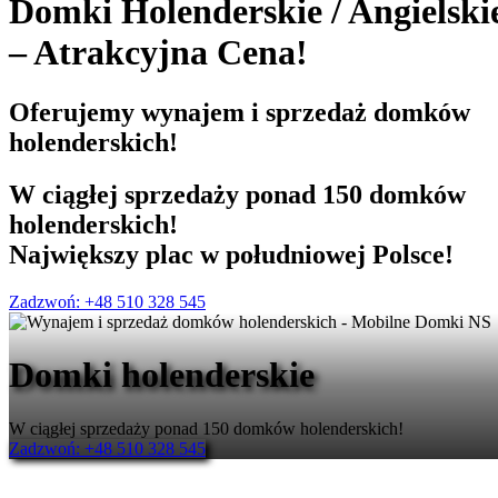
Domki Holenderskie
/
Angielski
– Atrakcyjna Cena!
Oferujemy
wynajem i sprzedaż
domków
holenderskich!
W ciągłej sprzedaży ponad 150 domków
holenderskich!
Największy plac w południowej Polsce!
Zadzwoń: +48 510 328 545
Domki holenderskie
W ciągłej sprzedaży ponad 150 domków holenderskich!
Zadzwoń: +48 510 328 545