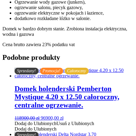
Ogrzewanie wody gazowe (junkers),
ogrzewanie salonu, piecyk gazowy,
ogrzewanie elektryczne w pokojach i łazience,
dodatkowo rozkładane lóżko w salonie.
Domek w bardzo dobrym stanie. Zrobiona instalacja elektryczna,
wodna i gazowa
Cena brutto zawiera 23% podatku vat
Podobne produkty
Sprzedany!
Promocja!
Całoroczny
Domek holenderski Pemberton
Mystique 4.20 x 12.50 całoroczny,
centralne ogrzewanie.
Pierwotna
Aktualna
118900,00
zł
96900,00
zł
cena
cena
Dodaj do Ulubionych
Usuń z Ulubionych
wynosiła:
wynosi:
Dodaj do Ulubionych
118900,00 zł.
96900,00 zł.
Sprzedany!