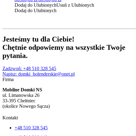
cena
cena
Dodaj do Ulubionych
Usuń z Ulubionych
wynosiła:
wynosi:
Dodaj do Ulubionych
86900,00 zł.
80900,00 zł.
Jesteśmy tu
dla Ciebie
!
Chętnie
odpowiemy
na wszystkie Twoje
pytania
.
Zadzwoń: +48 510 328 545
Napisz: domki_holenderskie@onet.pl
Firma
Mobilne Domki NS
ul. Limanowska 26
33-395 Chełmiec
(okolice Nowego Sącza)
Kontakt
+48 510 328 545