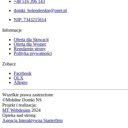
+48 516 396 143
domki_holenderskie@onet.pl
NIP: 7343215614
Informacje
Oferta dla Słowacji
Oferta dla Węgier
Regulamin strony
Polityka prywatności
Zobacz
Facebook
OLX
Allegro
Wszelkie prawa zastrzeżone
©Mobilne Domki NS
Projekt i realizacja:
MT Webdesign
2024
Opieka nad stroną:
Agencja Interaktywna Starterfirm