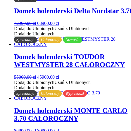
Domek holenderski Delta Nordstar 3.7
Pierwotna
Aktualna
72900,00
zł
68900,00
zł
cena
cena
Dodaj do Ulubionych
Usuń z Ulubionych
wynosiła:
wynosi:
Dodaj do Ulubionych
72900,00 zł.
68900,00 zł.
Sprzedany!
Całoroczny
Nowość!
Domek holenderski TOUDOR
WESTMYSTER 28 CAŁOROCZNY
Pierwotna
Aktualna
55000,00
zł
45900,00
zł
cena
cena
Dodaj do Ulubionych
Usuń z Ulubionych
wynosiła:
wynosi:
Dodaj do Ulubionych
55000,00 zł.
45900,00 zł.
Sprzedany!
Całoroczny
Wyprzedaż!
Domek holenderski MONTE CARLO
3.70 CAŁOROCZNY
Pierwotna
Aktualna
86900,00
zł
80900,00
zł