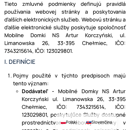
Tieto zmluvné podmienky definujú pravidlá
používania webovej stránky a poskytovania
ďalších elektronických služieb. Webovú stránku a
ďalšie elektronické služby poskytuje spoločnosť
Mobilne Domki NS Artur Korczyński, ul.
Limanowska 26, 33-395 Chełmiec, IČO:
7343215614, IČO: 123029801.
I. DEFINÍCIE
Pojmy použité v týchto predpisoch majú
tento význam:
Dodávateľ -
Mobilné Domky NS Artur
Skontaktuj się z nami!
Korczyński ul. Limanowska 26, 33-395
a
Chełmiec, IČO: 7343215614, IČO:
123029801, poskytujúce Služby dostupné
prostredníctvom Webovej stránky v
Polski
Slovenčina