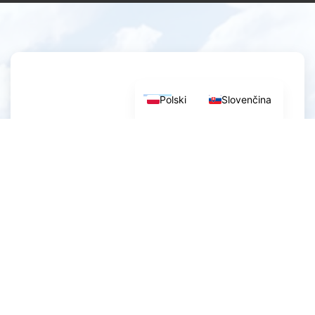
Polski
Slovenčina
Výpredaj - Mobilný
dom DALESMAN 34
Pozývame vás, aby ste si prezreli našu
atraktívnu ponuku na predaj na adrese
Dalesman 34. Mobilný dom je vo
výbornom stave, uprataný a čistý a plne
pripravený na nasťahovanie. Je vybavený
elektrinou, vodou a plynom. Je