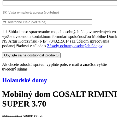
Súhlasím so spracovaním mojich osobných údajov uvedených vo
vyššie uvedenom kontaktnom formulári spoločnosťou Mobilne Domk
NS Artur Korczyński (NIP: 7343215614) za účelom spracovania
podanej žiadosti v súlade s
Zásady ochrany osobných údajov
.
Ak chcete odoslať správu, vyplňte pole: e-mail a
značka
vyššie
uvedený súhlas.
Holandské domy
Mobilný dom COSALT RIMINI
SUPER 3.70
Pôvodná
Aktuálna
75900,00
zł
68900,00
zł