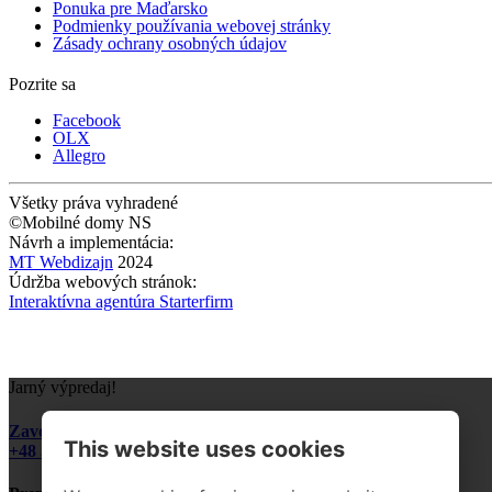
Ponuka pre Maďarsko
Podmienky používania webovej stránky
Zásady ochrany osobných údajov
Pozrite sa
Facebook
OLX
Allegro
Všetky práva vyhradené
©Mobilné domy NS
Návrh a implementácia:
MT Webdizajn
2024
Údržba webových stránok:
Interaktívna agentúra Starterfirm
Jarný výpredaj!
Zavolajte a opýtajte sa na podrobnosti:
This website uses cookies
+48 510 328 545