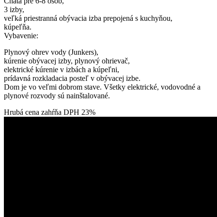
Chata pre 6-8 osôb,
3 izby,
veľká priestranná obývacia izba prepojená s kuchyňou,
kúpeľňa.
Vybavenie:
Plynový ohrev vody (Junkers),
kúrenie obývacej izby, plynový ohrievač,
elektrické kúrenie v izbách a kúpeľni,
prídavná rozkladacia posteľ v obývacej izbe.
Dom je vo veľmi dobrom stave. Všetky elektrické, vodovodné a
plynové rozvody sú nainštalované.
Hrubá cena zahŕňa DPH 23%