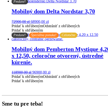
82900,00 zł.
78900,00 zł.
Predané!
Mobilný dom Delta Nordstar 3,70
Pôvodná
Aktuálna
72900,00
zł
68900,00
zł
cena
cena
Pridať k obľúbeným
Odstrániť z obľúbených
bola:
je:
Pridať k obľúbeným
72900,00 zł.
68900,00 zł.
Predané!
Špeciálna ponuka!
Celoročne
Mobilný dom Pemberton Mystique 4,2
x 12,50, celoročne otvorený, ústredné
kúrenie.
Pôvodná
Aktuálna
118900,00
zł
96900,00
zł
cena
cena
Pridať k obľúbeným
Odstrániť z obľúbených
bola:
je:
Pridať k obľúbeným
118900,00 zł.
96900,00 zł.
Sme tu
pre teba
!