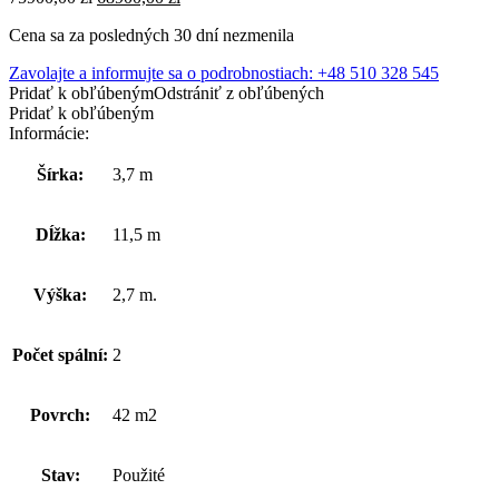
cena
cena
Cena sa za posledných 30 dní nezmenila
bola:
je:
75900,00 zł.
68900,00 zł.
Zavolajte a informujte sa o podrobnostiach: +48 510 328 545
Pridať k obľúbeným
Odstrániť z obľúbených
Pridať k obľúbeným
Informácie:
Šírka:
3,7 m
Dĺžka:
11,5 m
Výška:
2,7 m.
Počet spální:
2
Povrch:
42 m2
Stav:
Použité