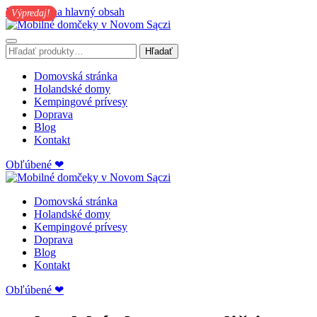
Preskočiť na hlavný obsah
Výpredaj!
Hľadať:
Hľadať
Domovská stránka
Holandské domy
Kempingové prívesy
Doprava
Blog
Kontakt
Obľúbené ❤
Domovská stránka
Holandské domy
Kempingové prívesy
Doprava
Blog
Kontakt
Obľúbené ❤