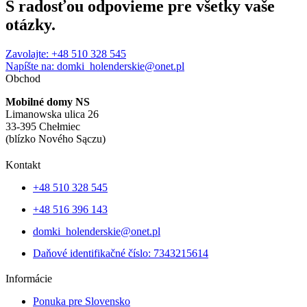
S radosťou
odpovieme
pre všetky vaše
otázky
.
Zavolajte: +48 510 328 545
Napíšte na: domki_holenderskie@onet.pl
Obchod
Mobilné domy NS
Limanowska ulica 26
33-395 Chełmiec
(blízko Nového Sączu)
Kontakt
+48 510 328 545
+48 516 396 143
domki_holenderskie@onet.pl
Daňové identifikačné číslo: 7343215614
Informácie
Ponuka pre Slovensko