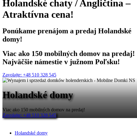
Holandské chaty
/
Angličtina
–
Atraktívna cena!
Ponúkame
prenájom a predaj
Holandské
domy!
Viac ako 150 mobilných domov na predaj!
Najväčšie námestie v južnom Poľsku!
Zavolajte: +48 510 328 545
Holandské domy
Viac ako 150 mobilných domov na predaj!
Zavolajte: +48 510 328 545
Holandské domy