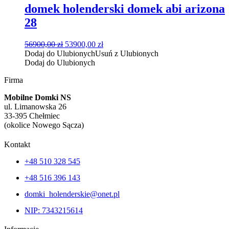
domek holenderski domek abi arizona
28
Pierwotna
Aktualna
56900,00
zł
53900,00
zł
cena
cena
Dodaj do Ulubionych
Usuń z Ulubionych
wynosiła:
wynosi:
Dodaj do Ulubionych
56900,00 zł.
53900,00 zł.
Firma
Mobilne Domki NS
ul. Limanowska 26
33-395 Chełmiec
(okolice Nowego Sącza)
Kontakt
+48 510 328 545
+48 516 396 143
domki_holenderskie@onet.pl
NIP: 7343215614