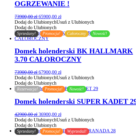
OGRZEWANIE !
Pierwotna
Aktualna
73900,00
zł
65900,00
zł
cena
cena
Dodaj do Ulubionych
Usuń z Ulubionych
wynosiła:
wynosi:
Dodaj do Ulubionych
73900,00 zł.
65900,00 zł.
Sprzedany!
Promocja!
Całoroczny
Nowość!
Domek holenderski BK HALLMARK
3.70 CAŁOROCZNY
Pierwotna
Aktualna
73900,00
zł
67900,00
zł
cena
cena
Dodaj do Ulubionych
Usuń z Ulubionych
wynosiła:
wynosi:
Dodaj do Ulubionych
73900,00 zł.
67900,00 zł.
Rezerwacja!
Promocja!
Nowość!
Domek holenderski SUPER KADET 2
Pierwotna
Aktualna
42900,00
zł
36900,00
zł
cena
cena
Dodaj do Ulubionych
Usuń z Ulubionych
wynosiła:
wynosi:
Dodaj do Ulubionych
42900,00 zł.
36900,00 zł.
Sprzedany!
Promocja!
Wyprzedaż!