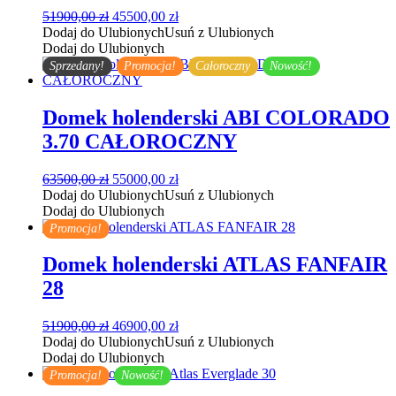
Pierwotna
Aktualna
51900,00
zł
45500,00
zł
cena
cena
Dodaj do Ulubionych
Usuń z Ulubionych
wynosiła:
wynosi:
Dodaj do Ulubionych
51900,00 zł.
45500,00 zł.
Sprzedany!
Promocja!
Całoroczny
Nowość!
Domek holenderski ABI COLORADO
3.70 CAŁOROCZNY
Pierwotna
Aktualna
63500,00
zł
55000,00
zł
cena
cena
Dodaj do Ulubionych
Usuń z Ulubionych
wynosiła:
wynosi:
Dodaj do Ulubionych
63500,00 zł.
55000,00 zł.
Promocja!
Domek holenderski ATLAS FANFAIR
28
Pierwotna
Aktualna
51900,00
zł
46900,00
zł
cena
cena
Dodaj do Ulubionych
Usuń z Ulubionych
wynosiła:
wynosi:
Dodaj do Ulubionych
51900,00 zł.
46900,00 zł.
Promocja!
Nowość!