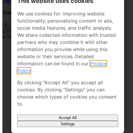
This website uses cookies
+48 510 328 545
Transport domku do 200 km GRATIS!
We use cookies for: improving website
functionality, personalizing content or ads,
X
social media features, and traffic analysis.
Polski
We share collected information with trusted
Slovenčina
partners who may combine it with other
information you provide while using this
website or their services. Detailed
information can be found in our
Privacy
Policy
.
By clicking "Accept All" you accept all
cookies. By clicking "Settings" you can
choose which types of cookies you consent
to.
Accept All
Settings