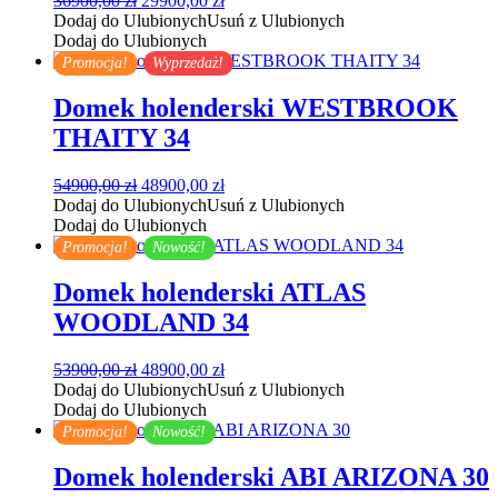
36900,00
zł
29900,00
zł
cena
cena
Dodaj do Ulubionych
Usuń z Ulubionych
wynosiła:
wynosi:
Dodaj do Ulubionych
36900,00 zł.
29900,00 zł.
Promocja!
Wyprzedaż!
Domek holenderski WESTBROOK
THAITY 34
Pierwotna
Aktualna
54900,00
zł
48900,00
zł
cena
cena
Dodaj do Ulubionych
Usuń z Ulubionych
wynosiła:
wynosi:
Dodaj do Ulubionych
54900,00 zł.
48900,00 zł.
Promocja!
Nowość!
Domek holenderski ATLAS
WOODLAND 34
Pierwotna
Aktualna
53900,00
zł
48900,00
zł
cena
cena
Dodaj do Ulubionych
Usuń z Ulubionych
wynosiła:
wynosi:
Dodaj do Ulubionych
53900,00 zł.
48900,00 zł.
Promocja!
Nowość!
Domek holenderski ABI ARIZONA 30