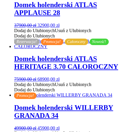
Domek holenderski ATLAS
APPLAUSE 28
Pierwotna
Aktualna
37900,00
zł
32900,00
zł
cena
cena
Dodaj do Ulubionych
Usuń z Ulubionych
wynosiła:
wynosi:
Dodaj do Ulubionych
37900,00 zł.
32900,00 zł.
Rezerwacja!
Promocja!
Całoroczny
Nowość!
Domek holenderski ATLAS
HERITAGE 3.70 CAŁOROCZNY
Pierwotna
Aktualna
75900,00
zł
68900,00
zł
cena
cena
Dodaj do Ulubionych
Usuń z Ulubionych
wynosiła:
wynosi:
Dodaj do Ulubionych
75900,00 zł.
68900,00 zł.
Promocja!
Domek holenderski WILLERBY
GRANADA 34
Pierwotna
Aktualna
49900,00
zł
45900,00
zł