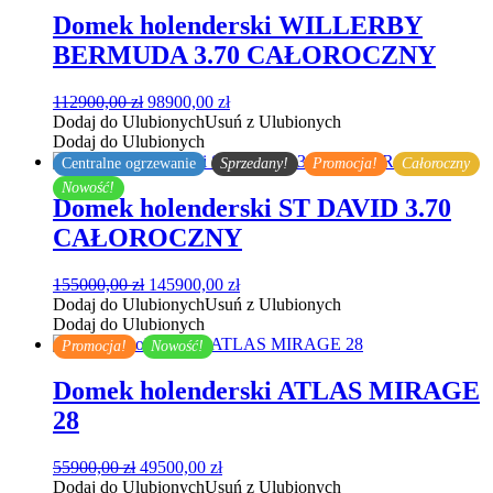
Domek holenderski WILLERBY
BERMUDA 3.70 CAŁOROCZNY
Pierwotna
Aktualna
112900,00
zł
98900,00
zł
cena
cena
Dodaj do Ulubionych
Usuń z Ulubionych
wynosiła:
wynosi:
Dodaj do Ulubionych
112900,00 zł.
98900,00 zł.
Centralne ogrzewanie
Sprzedany!
Promocja!
Całoroczny
Nowość!
Domek holenderski ST DAVID 3.70
CAŁOROCZNY
Pierwotna
Aktualna
155000,00
zł
145900,00
zł
cena
cena
Dodaj do Ulubionych
Usuń z Ulubionych
wynosiła:
wynosi:
Dodaj do Ulubionych
155000,00 zł.
145900,00 zł.
Promocja!
Nowość!
Domek holenderski ATLAS MIRAGE
28
Pierwotna
Aktualna
55900,00
zł
49500,00
zł
cena
cena
Dodaj do Ulubionych
Usuń z Ulubionych