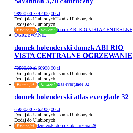
Savannah 3,70 całoroczny
Pierwotna
Aktualna
98900,00
zł
92900,00
zł
cena
cena
Dodaj do Ulubionych
Usuń z Ulubionych
wynosiła:
wynosi:
Dodaj do Ulubionych
98900,00 zł.
92900,00 zł.
Promocja!
Nowość!
domek holenderski domek ABI RIO
VISTA CENTRALNE OGRZEWANIE
Pierwotna
Aktualna
73500,00
zł
68900,00
zł
cena
cena
Dodaj do Ulubionych
Usuń z Ulubionych
wynosiła:
wynosi:
Dodaj do Ulubionych
73500,00 zł.
68900,00 zł.
Promocja!
Nowość!
domek holenderski atlas everglade 32
Pierwotna
Aktualna
65900,00
zł
62900,00
zł
cena
cena
Dodaj do Ulubionych
Usuń z Ulubionych
wynosiła:
wynosi:
Dodaj do Ulubionych
65900,00 zł.
62900,00 zł.
Promocja!