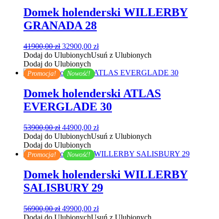
Domek holenderski WILLERBY
GRANADA 28
Pierwotna
Aktualna
41900,00
zł
32900,00
zł
cena
cena
Dodaj do Ulubionych
Usuń z Ulubionych
wynosiła:
wynosi:
Dodaj do Ulubionych
41900,00 zł.
32900,00 zł.
Promocja!
Nowość!
Domek holenderski ATLAS
EVERGLADE 30
Pierwotna
Aktualna
53900,00
zł
44900,00
zł
cena
cena
Dodaj do Ulubionych
Usuń z Ulubionych
wynosiła:
wynosi:
Dodaj do Ulubionych
53900,00 zł.
44900,00 zł.
Promocja!
Nowość!
Domek holenderski WILLERBY
SALISBURY 29
Pierwotna
Aktualna
56900,00
zł
49900,00
zł
cena
cena
Dodaj do Ulubionych
Usuń z Ulubionych