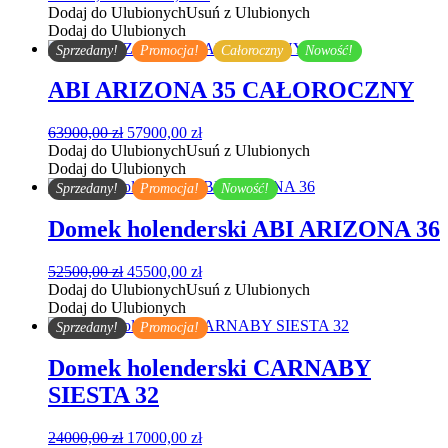
cena
cena
Dodaj do Ulubionych
Usuń z Ulubionych
wynosiła:
wynosi:
Dodaj do Ulubionych
105000,00 zł.
96000,00 zł.
Sprzedany!
Promocja!
Całoroczny
Nowość!
ABI ARIZONA 35 CAŁOROCZNY
Pierwotna
Aktualna
63900,00
zł
57900,00
zł
cena
cena
Dodaj do Ulubionych
Usuń z Ulubionych
wynosiła:
wynosi:
Dodaj do Ulubionych
63900,00 zł.
57900,00 zł.
Sprzedany!
Promocja!
Nowość!
Domek holenderski ABI ARIZONA 36
Pierwotna
Aktualna
52500,00
zł
45500,00
zł
cena
cena
Dodaj do Ulubionych
Usuń z Ulubionych
wynosiła:
wynosi:
Dodaj do Ulubionych
52500,00 zł.
45500,00 zł.
Sprzedany!
Promocja!
Domek holenderski CARNABY
SIESTA 32
Pierwotna
Aktualna
24000,00
zł
17000,00
zł