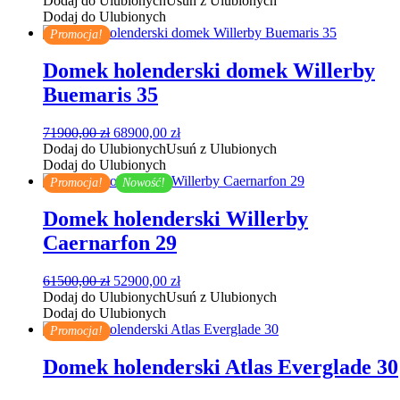
Dodaj do Ulubionych
Usuń z Ulubionych
wynosiła:
wynosi:
Dodaj do Ulubionych
61900,00 zł.
55900,00 zł.
Promocja!
Domek holenderski domek Willerby
Buemaris 35
Pierwotna
Aktualna
71900,00
zł
68900,00
zł
cena
cena
Dodaj do Ulubionych
Usuń z Ulubionych
wynosiła:
wynosi:
Dodaj do Ulubionych
71900,00 zł.
68900,00 zł.
Promocja!
Nowość!
Domek holenderski Willerby
Caernarfon 29
Pierwotna
Aktualna
61500,00
zł
52900,00
zł
cena
cena
Dodaj do Ulubionych
Usuń z Ulubionych
wynosiła:
wynosi:
Dodaj do Ulubionych
61500,00 zł.
52900,00 zł.
Promocja!
Domek holenderski Atlas Everglade 30