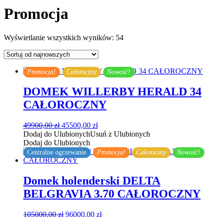
Promocja
Posortowane
Wyświetlanie wszystkich wyników: 54
według
najnowszych
Promocja!
Całoroczny
Nowość!
DOMEK WILLERBY HERALD 34
CAŁOROCZNY
Pierwotna
Aktualna
49900,00
zł
45500,00
zł
cena
cena
Dodaj do Ulubionych
Usuń z Ulubionych
wynosiła:
wynosi:
Dodaj do Ulubionych
49900,00 zł.
45500,00 zł.
Centralne ogrzewanie
Promocja!
Całoroczny
Nowość!
Domek holenderski DELTA
BELGRAVIA 3.70 CAŁOROCZNY
Pierwotna
Aktualna
105000,00
zł
96000,00
zł