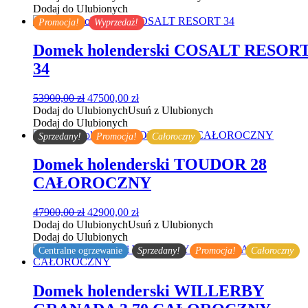
wynosiła:
wynosi:
Dodaj do Ulubionych
55900,00 zł.
49500,00 zł.
Promocja!
Wyprzedaż!
Domek holenderski COSALT RESOR
34
Pierwotna
Aktualna
53900,00
zł
47500,00
zł
cena
cena
Dodaj do Ulubionych
Usuń z Ulubionych
wynosiła:
wynosi:
Dodaj do Ulubionych
53900,00 zł.
47500,00 zł.
Sprzedany!
Promocja!
Całoroczny
Domek holenderski TOUDOR 28
CAŁOROCZNY
Pierwotna
Aktualna
47900,00
zł
42900,00
zł
cena
cena
Dodaj do Ulubionych
Usuń z Ulubionych
wynosiła:
wynosi:
Dodaj do Ulubionych
47900,00 zł.
42900,00 zł.
Centralne ogrzewanie
Sprzedany!
Promocja!
Całoroczny
Domek holenderski WILLERBY