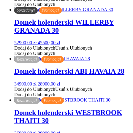
wynosiła:
wynosi:
Dodaj do Ulubionych
56900,00 zł.
49900,00 zł.
Sprzedany!
Promocja!
Domek holenderski WILLERBY
GRANADA 30
Pierwotna
Aktualna
52900,00
zł
45500,00
zł
cena
cena
Dodaj do Ulubionych
Usuń z Ulubionych
wynosiła:
wynosi:
Dodaj do Ulubionych
52900,00 zł.
45500,00 zł.
Rezerwacja!
Promocja!
Domek holenderski ABI HAVAIA 28
Pierwotna
Aktualna
34900,00
zł
28900,00
zł
cena
cena
Dodaj do Ulubionych
Usuń z Ulubionych
wynosiła:
wynosi:
Dodaj do Ulubionych
34900,00 zł.
28900,00 zł.
Rezerwacja!
Promocja!
Domek holenderski WESTBROOK
THAITI 30
Pierwotna
Aktualna