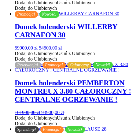
cena
cena
Dodaj do Ulubionych
Usuń z Ulubionych
wynosiła:
wynosi:
Dodaj do Ulubionych
63900,00 zł.
55500,00 zł.
Promocja!
Nowość!
Domek holenderski WILLERBY
CARNAFON 30
Pierwotna
Aktualna
59900,00
zł
54500,00
zł
cena
cena
Dodaj do Ulubionych
Usuń z Ulubionych
wynosiła:
wynosi:
Dodaj do Ulubionych
59900,00 zł.
54500,00 zł.
Rezerwacja!
Promocja!
Całoroczny
Nowość!
Domek holenderski PEMBERTON
MONTREUX 3.80 CAŁOROCZNY !
CENTRALNE OGRZEWANIE !
Pierwotna
Aktualna
101900,00
zł
93900,00
zł
cena
cena
Dodaj do Ulubionych
Usuń z Ulubionych
wynosiła:
wynosi:
Dodaj do Ulubionych
101900,00 zł.
93900,00 zł.
Sprzedany!
Promocja!
Nowość!