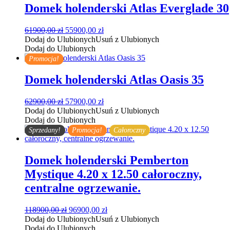
Domek holenderski Atlas Everglade 30
Pierwotna
Aktualna
61900,00
zł
55900,00
zł
cena
cena
Dodaj do Ulubionych
Usuń z Ulubionych
wynosiła:
wynosi:
Dodaj do Ulubionych
61900,00 zł.
55900,00 zł.
Promocja!
Domek holenderski Atlas Oasis 35
Pierwotna
Aktualna
62900,00
zł
57900,00
zł
cena
cena
Dodaj do Ulubionych
Usuń z Ulubionych
wynosiła:
wynosi:
Dodaj do Ulubionych
62900,00 zł.
57900,00 zł.
Sprzedany!
Promocja!
Całoroczny
Domek holenderski Pemberton
Mystique 4.20 x 12.50 całoroczny,
centralne ogrzewanie.
Pierwotna
Aktualna
118900,00
zł
96900,00
zł
cena
cena
Dodaj do Ulubionych
Usuń z Ulubionych
wynosiła:
wynosi:
Dodaj do Ulubionych