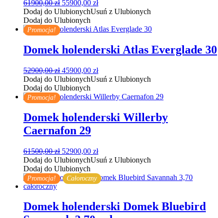
Pierwotna
Aktualna
61900,00
zł
55900,00
zł
cena
cena
Dodaj do Ulubionych
Usuń z Ulubionych
wynosiła:
wynosi:
Dodaj do Ulubionych
61900,00 zł.
55900,00 zł.
Promocja!
Domek holenderski Atlas Everglade 30
Pierwotna
Aktualna
52900,00
zł
45900,00
zł
cena
cena
Dodaj do Ulubionych
Usuń z Ulubionych
wynosiła:
wynosi:
Dodaj do Ulubionych
52900,00 zł.
45900,00 zł.
Promocja!
Domek holenderski Willerby
Caernafon 29
Pierwotna
Aktualna
61500,00
zł
52900,00
zł
cena
cena
Dodaj do Ulubionych
Usuń z Ulubionych
wynosiła:
wynosi:
Dodaj do Ulubionych
61500,00 zł.
52900,00 zł.
Promocja!
Całoroczny
Domek holenderski Domek Bluebird