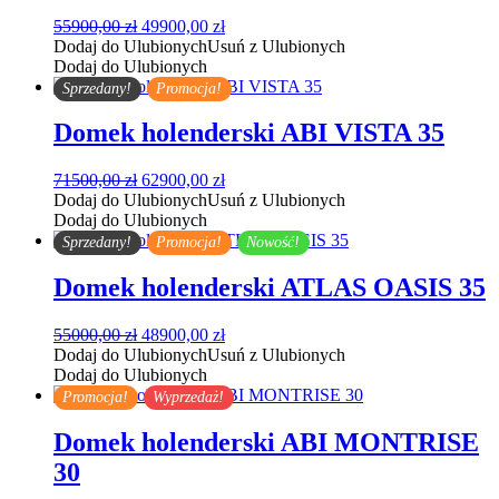
Pierwotna
Aktualna
55900,00
zł
49900,00
zł
cena
cena
Dodaj do Ulubionych
Usuń z Ulubionych
wynosiła:
wynosi:
Dodaj do Ulubionych
55900,00 zł.
49900,00 zł.
Sprzedany!
Promocja!
Domek holenderski ABI VISTA 35
Pierwotna
Aktualna
71500,00
zł
62900,00
zł
cena
cena
Dodaj do Ulubionych
Usuń z Ulubionych
wynosiła:
wynosi:
Dodaj do Ulubionych
71500,00 zł.
62900,00 zł.
Sprzedany!
Promocja!
Nowość!
Domek holenderski ATLAS OASIS 35
Pierwotna
Aktualna
55000,00
zł
48900,00
zł
cena
cena
Dodaj do Ulubionych
Usuń z Ulubionych
wynosiła:
wynosi:
Dodaj do Ulubionych
55000,00 zł.
48900,00 zł.
Promocja!
Wyprzedaż!
Domek holenderski ABI MONTRISE
30