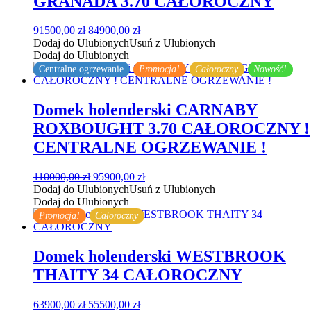
GRANADA 3.70 CAŁOROCZNY
Pierwotna
Aktualna
91500,00
zł
84900,00
zł
cena
cena
Dodaj do Ulubionych
Usuń z Ulubionych
wynosiła:
wynosi:
Dodaj do Ulubionych
91500,00 zł.
84900,00 zł.
Centralne ogrzewanie
Promocja!
Całoroczny
Nowość!
Domek holenderski CARNABY
ROXBOUGHT 3.70 CAŁOROCZNY !
CENTRALNE OGRZEWANIE !
Pierwotna
Aktualna
110000,00
zł
95900,00
zł
cena
cena
Dodaj do Ulubionych
Usuń z Ulubionych
wynosiła:
wynosi:
Dodaj do Ulubionych
110000,00 zł.
95900,00 zł.
Promocja!
Całoroczny
Domek holenderski WESTBROOK
THAITY 34 CAŁOROCZNY
Pierwotna
Aktualna
63900,00
zł
55500,00
zł