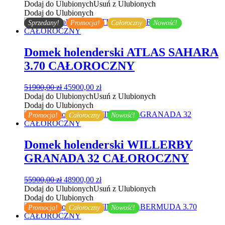
cena
cena
Dodaj do Ulubionych
Usuń z Ulubionych
wynosiła:
wynosi:
Dodaj do Ulubionych
24000,00 zł.
17000,00 zł.
Sprzedany!
Promocja!
Całoroczny
Nowość!
Domek holenderski ATLAS SAHARA
3.70 CAŁOROCZNY
Pierwotna
Aktualna
51900,00
zł
45900,00
zł
cena
cena
Dodaj do Ulubionych
Usuń z Ulubionych
wynosiła:
wynosi:
Dodaj do Ulubionych
51900,00 zł.
45900,00 zł.
Promocja!
Całoroczny
Nowość!
Domek holenderski WILLERBY
GRANADA 32 CAŁOROCZNY
Pierwotna
Aktualna
55900,00
zł
48900,00
zł
cena
cena
Dodaj do Ulubionych
Usuń z Ulubionych
wynosiła:
wynosi:
Dodaj do Ulubionych
55900,00 zł.
48900,00 zł.
Promocja!
Całoroczny
Nowość!