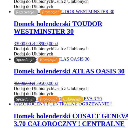
cena
cena
Dodaj do Ulubionych
Usuń z Ulubionych
wynosiła:
wynosi:
Dodaj do Ulubionych
49900,00 zł.
45900,00 zł.
Rezerwacja!
Promocja!
Domek holenderski TOUDOR
WESTMINSTER 30
Pierwotna
Aktualna
33900,00
zł
28900,00
zł
cena
cena
Dodaj do Ulubionych
Usuń z Ulubionych
wynosiła:
wynosi:
Dodaj do Ulubionych
33900,00 zł.
28900,00 zł.
Sprzedany!
Promocja!
Domek holenderski ATLAS OASIS 30
Pierwotna
Aktualna
45900,00
zł
39500,00
zł
cena
cena
Dodaj do Ulubionych
Usuń z Ulubionych
wynosiła:
wynosi:
Dodaj do Ulubionych
45900,00 zł.
39500,00 zł.
Sprzedany!
Promocja!
Całoroczny
Domek holenderski COSALT GENEV
3.70 CAŁOROCZNY ! CENTRALNE