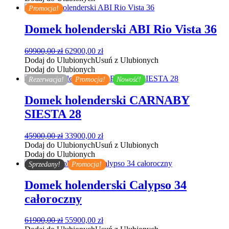
118900,00 zł.
96900,00 zł.
Promocja!
Domek holenderski ABI Rio Vista 36
Pierwotna
Aktualna
69900,00
zł
62900,00
zł
cena
cena
Dodaj do Ulubionych
Usuń z Ulubionych
wynosiła:
wynosi:
Dodaj do Ulubionych
69900,00 zł.
62900,00 zł.
Rezerwacja!
Promocja!
Nowość!
Domek holenderski CARNABY
SIESTA 28
Pierwotna
Aktualna
45900,00
zł
33900,00
zł
cena
cena
Dodaj do Ulubionych
Usuń z Ulubionych
wynosiła:
wynosi:
Dodaj do Ulubionych
45900,00 zł.
33900,00 zł.
Sprzedany!
Promocja!
Domek holenderski Calypso 34
całoroczny
Pierwotna
Aktualna
61900,00
zł
55900,00
zł
cena
cena