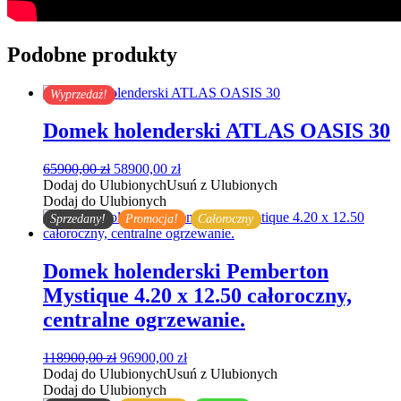
Podobne produkty
Wyprzedaż!
Domek holenderski ATLAS OASIS 30
Pierwotna
Aktualna
65900,00
zł
58900,00
zł
cena
cena
Dodaj do Ulubionych
Usuń z Ulubionych
wynosiła:
wynosi:
Dodaj do Ulubionych
65900,00 zł.
58900,00 zł.
Sprzedany!
Promocja!
Całoroczny
Domek holenderski Pemberton
Mystique 4.20 x 12.50 całoroczny,
centralne ogrzewanie.
Pierwotna
Aktualna
118900,00
zł
96900,00
zł
cena
cena
Dodaj do Ulubionych
Usuń z Ulubionych
wynosiła:
wynosi:
Dodaj do Ulubionych