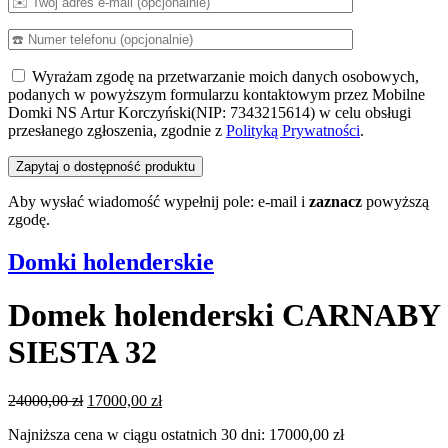
Wyrażam zgodę na przetwarzanie moich danych osobowych,
podanych w powyższym formularzu kontaktowym przez Mobilne
Domki NS Artur Korczyński(NIP: 7343215614) w celu obsługi
przesłanego zgłoszenia, zgodnie z
Polityką Prywatności
.
Aby wysłać wiadomość wypełnij pole: e-mail i
zaznacz
powyższą
zgodę.
Domki holenderskie
Domek holenderski CARNABY
SIESTA 32
Pierwotna
Aktualna
24000,00
zł
17000,00
zł
cena
cena
Najniższa cena w ciągu ostatnich 30 dni:
17000,00
zł
wynosiła:
wynosi: