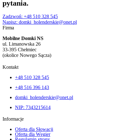
pytania
.
Zadzwoń: +48 510 328 545
Napisz: domki_holenderskie@onet.pl
Firma
Mobilne Domki NS
ul. Limanowska 26
33-395 Chełmiec
(okolice Nowego Sącza)
Kontakt
+48 510 328 545
+48 516 396 143
domki_holenderskie@onet.pl
NIP: 7343215614
Informacje
Oferta dla Słowacji
Oferta dla Węgier
Regulamin strony