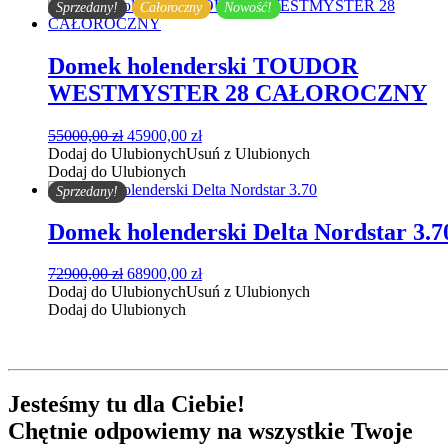
118900,00 zł.
96900,00 zł.
Sprzedany!
Całoroczny
Nowość!
Domek holenderski TOUDOR
WESTMYSTER 28 CAŁOROCZNY
Pierwotna
Aktualna
55000,00
zł
45900,00
zł
cena
cena
Dodaj do Ulubionych
Usuń z Ulubionych
wynosiła:
wynosi:
Dodaj do Ulubionych
55000,00 zł.
45900,00 zł.
Sprzedany!
Domek holenderski Delta Nordstar 3.7
Pierwotna
Aktualna
72900,00
zł
68900,00
zł
cena
cena
Dodaj do Ulubionych
Usuń z Ulubionych
wynosiła:
wynosi:
Dodaj do Ulubionych
72900,00 zł.
68900,00 zł.
Jesteśmy tu
dla Ciebie
!
Chętnie
odpowiemy
na wszystkie Twoje