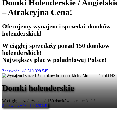
Domki Holenderskie
/
Angielski
– Atrakcyjna Cena!
Oferujemy
wynajem i sprzedaż
domków
holenderskich!
W ciągłej sprzedaży ponad 150 domków
holenderskich!
Największy plac w południowej Polsce!
Zadzwoń: +48 510 328 545
Domki holenderskie
W ciągłej sprzedaży ponad 150 domków holenderskich!
Zadzwoń: +48 510 328 545