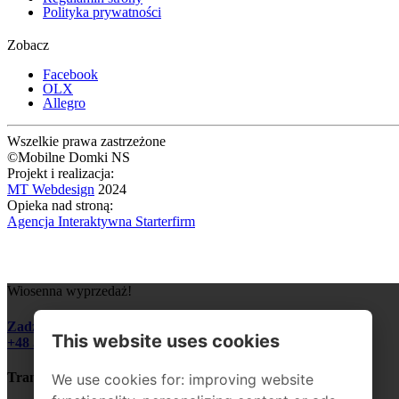
Polityka prywatności
Zobacz
Facebook
OLX
Allegro
Wszelkie prawa zastrzeżone
©Mobilne Domki NS
Projekt i realizacja:
MT Webdesign
2024
Opieka nad stroną:
Agencja Interaktywna Starterfirm
Wiosenna wyprzedaż!
Zadzwoń i zapytaj o szczegóły:
This website uses cookies
+48 510 328 545
Transport domku do 200 km GRATIS!
We use cookies for: improving website