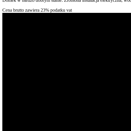
Domek w bardzo dobrym stanie. Zrobiona instalacja elektryczna, wo
Cena brutto zawiera 23% podatku vat