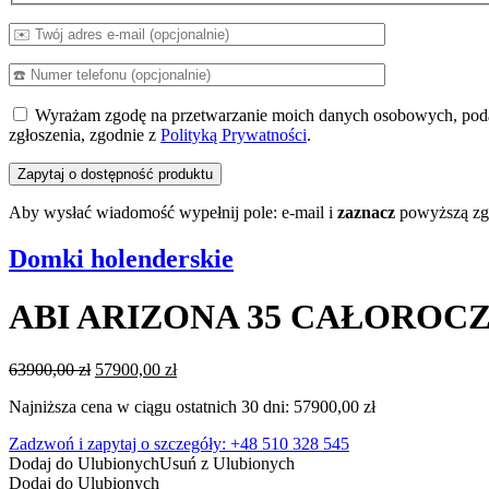
Wyrażam zgodę na przetwarzanie moich danych osobowych, pod
zgłoszenia, zgodnie z
Polityką Prywatności
.
Aby wysłać wiadomość wypełnij pole: e-mail i
zaznacz
powyższą zg
Domki holenderskie
ABI ARIZONA 35 CAŁOROC
Pierwotna
Aktualna
63900,00
zł
57900,00
zł
cena
cena
Najniższa cena w ciągu ostatnich 30 dni:
57900,00
zł
wynosiła:
wynosi:
63900,00 zł.
57900,00 zł.
Zadzwoń i zapytaj o szczegóły: +48 510 328 545
Dodaj do Ulubionych
Usuń z Ulubionych
Dodaj do Ulubionych