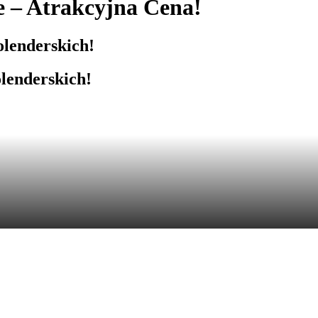
e
– Atrakcyjna Cena!
lenderskich!
lenderskich!