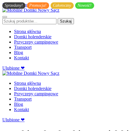
Przejdź do treści głównej
Sprzedany!
Promocja!
Całoroczny
Nowość!
Szukaj:
Szukaj
Strona główna
Domki holenderskie
Przyczepy campingowe
Transport
Blog
Kontakt
Ulubione ❤
Strona główna
Domki holenderskie
Przyczepy campingowe
Transport
Blog
Kontakt
Ulubione ❤