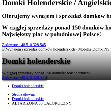
Domki Holenderskie
/
Angielski
Oferujemy
wynajem i sprzedaż
domków ho
W ciągłej sprzedaży ponad 150 domków ho
Największy plac w południowej Polsce!
Zadzwoń: +48 510 328 545
Domki holenderskie
W ciągłej sprzedaży ponad 150 domków holenderskich!
Zadzwoń: +48 510 328 545
Domki holenderskie
Strona główna
Domki holenderskie
ABI ARIZONA 35 CAŁOROCZNY