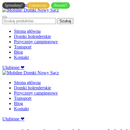
Przejdź do treści głównej
Sprzedany!
Całoroczny
Nowość!
Szukaj:
Szukaj
Strona główna
Domki holenderskie
Przyczepy campingowe
Transport
Blog
Kontakt
Ulubione ❤
Strona główna
Domki holenderskie
Przyczepy campingowe
Transport
Blog
Kontakt
Ulubione ❤