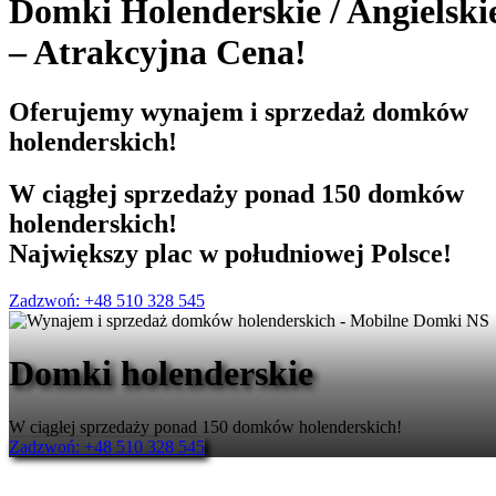
Domki Holenderskie
/
Angielski
– Atrakcyjna Cena!
Oferujemy
wynajem i sprzedaż
domków
holenderskich!
W ciągłej sprzedaży ponad 150 domków
holenderskich!
Największy plac w południowej Polsce!
Zadzwoń: +48 510 328 545
Domki holenderskie
W ciągłej sprzedaży ponad 150 domków holenderskich!
Zadzwoń: +48 510 328 545