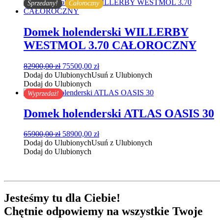
62900,00 zł.
57900,00 zł.
Sprzedany!
Całoroczny
Domek holenderski WILLERBY
WESTMOL 3.70 CAŁOROCZNY
Pierwotna
Aktualna
82900,00
zł
75500,00
zł
cena
cena
Dodaj do Ulubionych
Usuń z Ulubionych
wynosiła:
wynosi:
Dodaj do Ulubionych
82900,00 zł.
75500,00 zł.
Wyprzedaż!
Domek holenderski ATLAS OASIS 30
Pierwotna
Aktualna
65900,00
zł
58900,00
zł
cena
cena
Dodaj do Ulubionych
Usuń z Ulubionych
wynosiła:
wynosi:
Dodaj do Ulubionych
65900,00 zł.
58900,00 zł.
Jesteśmy tu
dla Ciebie
!
Chętnie
odpowiemy
na wszystkie Twoje