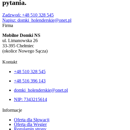
pytania
.
Zadzwoń: +48 510 328 545
Napisz: domki_holenderskie@onet.pl
Firma
Mobilne Domki NS
ul. Limanowska 26
33-395 Chełmiec
(okolice Nowego Sącza)
Kontakt
+48 510 328 545
+48 516 396 143
domki_holenderskie@onet.pl
NIP: 7343215614
Informacje
Oferta dla Słowacji
Oferta dla Węgier
Regulamin strony