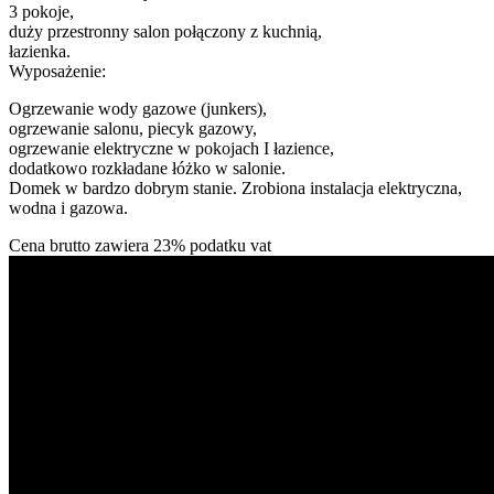
3 pokoje,
duży przestronny salon połączony z kuchnią,
łazienka.
Wyposażenie:
Ogrzewanie wody gazowe (junkers),
ogrzewanie salonu, piecyk gazowy,
ogrzewanie elektryczne w pokojach I łazience,
dodatkowo rozkładane łóżko w salonie.
Domek w bardzo dobrym stanie. Zrobiona instalacja elektryczna,
wodna i gazowa.
Cena brutto zawiera 23% podatku vat