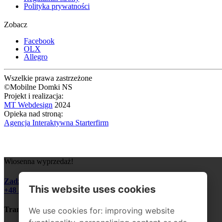
Polityka prywatności
Zobacz
Facebook
OLX
Allegro
Wszelkie prawa zastrzeżone
©Mobilne Domki NS
Projekt i realizacja:
MT Webdesign
2024
Opieka nad stroną:
Agencja Interaktywna Starterfirm
Wiosenna wyprzedaż!
Zadzwoń i zapytaj o szczegóły:
This website uses cookies
+48 510 328 545
Transport domku do 200 km GRATIS!
We use cookies for: improving website