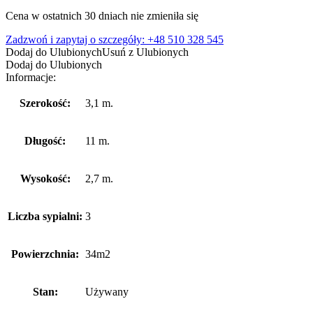
cena
cena
Cena w ostatnich 30 dniach nie zmieniła się
wynosiła:
wynosi:
61900,00 zł.
55900,00 zł.
Zadzwoń i zapytaj o szczegóły: +48 510 328 545
Dodaj do Ulubionych
Usuń z Ulubionych
Dodaj do Ulubionych
Informacje:
Szerokość:
3,1 m.
Długość:
11 m.
Wysokość:
2,7 m.
Liczba sypialni:
3
Powierzchnia:
34m2
Stan:
Używany