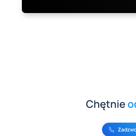
118900,00 zł.
96900,00 
Chętnie
o
Zadzwo