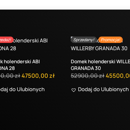
zedaż!
Sprzedany!
Promocja!
 holenderski ABI
Domek holenderski WILL
ONA 28
GRANADA 30
Pierwotna
Aktualna
Pierwotn
00,00
zł
47500,00
zł
52900,00
zł
45500,
cena
cena
cena
daj do Ulubionych
Dodaj do Ulubionych
wynosiła:
wynosi:
wynosiła
53900,00 zł.
47500,00 zł.
52900,00