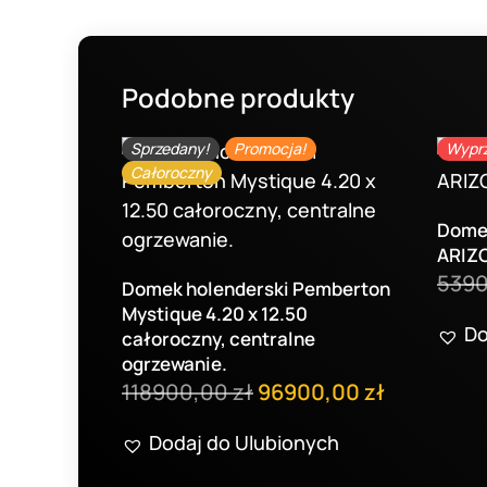
Podobne produkty
Sprzedany!
Promocja!
Wypr
Całoroczny
Domek
ARIZ
539
Domek holenderski Pemberton
Mystique 4.20 x 12.50
Do
całoroczny, centralne
ogrzewanie.
Pierwotna
Aktualna
118900,00
zł
96900,00
zł
cena
cena
Dodaj do Ulubionych
wynosiła:
wynosi: