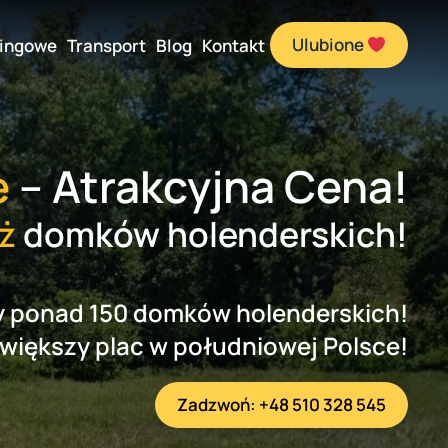
Ulubione
ingowe
Transport
Blog
Kontakt
e
– Atrakcyjna Cena!
ż
domków holenderskich!
y ponad 150 domków holenderskich!
większy plac w południowej Polsce!
Zadzwoń: +48 510 328 545