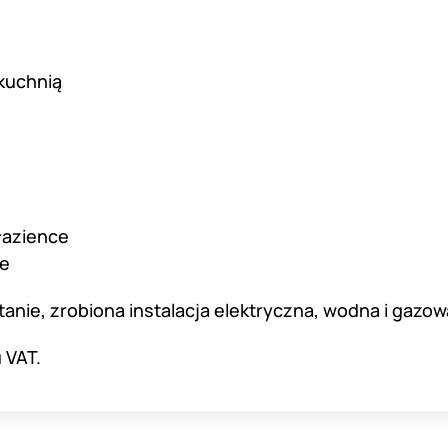
 kuchnią
łazience
ie
nie, zrobiona instalacja elektryczna, wodna i gazow
 VAT.