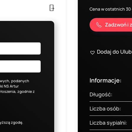
Cena w ostatnich 30 
Zadzwoń i z
Dodaj do Ulu
Informacje:
owych, podanych
i NS Artur
łoszenia, zgodnie z
Długość:
Liczba osób:
Liczba sypialni:
ższą zgodę.