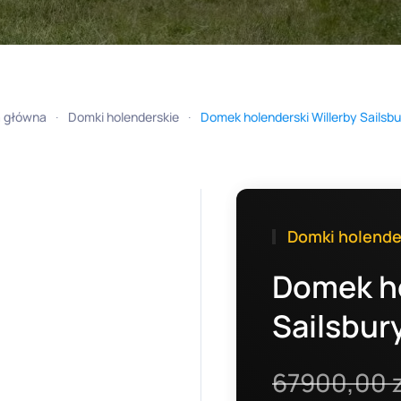
a główna
Domki holenderskie
Domek holenderski Willerby Sailsbu
Domki holende
Domek ho
Sailsbur
67900,00