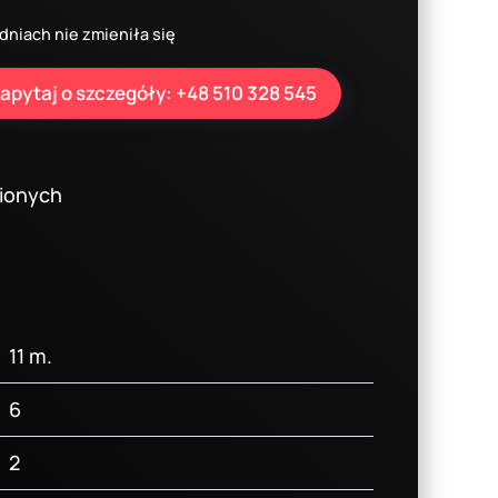
cena
cena
dniach nie zmieniła się
wynosiła:
wynosi:
apytaj o szczegóły: +48 510 328 545
67900,00 zł.
62900,00 zł.
bionych
11 m.
6
2