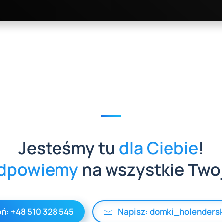
zł.
Jesteśmy tu
dla Ciebie
!
dpowiemy
na wszystkie Two
ń: +48 510 328 545
Napisz: domki_holenders