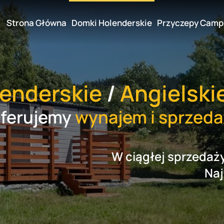
Strona Główna
Domki Holenderskie
Przyczepy Camp
enderskie
/
Angielski
ferujemy
wynajem i sprzeda
W ciągłej sprzedaż
Naj