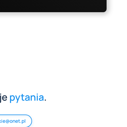
je
pytania
.
kie@onet.pl