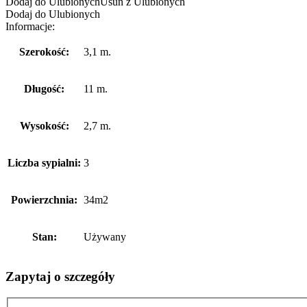
Dodaj do Ulubionych
Usuń z Ulubionych
Dodaj do Ulubionych
Informacje:
Szerokość:
3,1 m.
Długość:
11 m.
Wysokość:
2,7 m.
Liczba sypialni:
3
Powierzchnia:
34m2
Stan:
Używany
Zapytaj o szczegóły