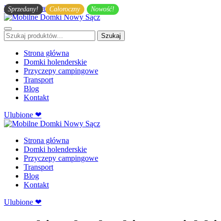
Przejdź do treści głównej
Sprzedany!
Całoroczny
Nowość!
Szukaj:
Szukaj
Strona główna
Domki holenderskie
Przyczepy campingowe
Transport
Blog
Kontakt
Ulubione ❤
Strona główna
Domki holenderskie
Przyczepy campingowe
Transport
Blog
Kontakt
Ulubione ❤