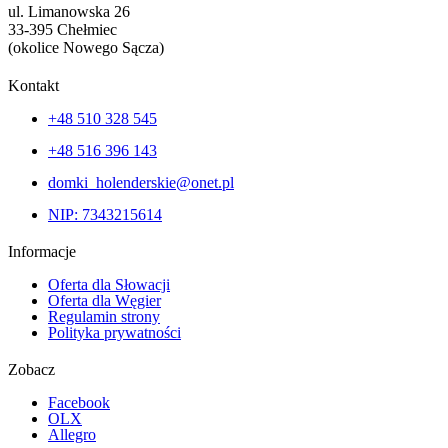
ul. Limanowska 26
33-395 Chełmiec
(okolice Nowego Sącza)
Kontakt
+48 510 328 545
+48 516 396 143
domki_holenderskie@onet.pl
NIP: 7343215614
Informacje
Oferta dla Słowacji
Oferta dla Węgier
Regulamin strony
Polityka prywatności
Zobacz
Facebook
OLX
Allegro