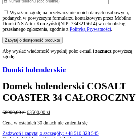
Wyrażam zgodę na przetwarzanie moich danych osobowych,
podanych w powyższym formularzu kontaktowym przez Mobilne
Domki NS Artur Korczyński(NIP: 7343215614) w celu obsługi
przesłanego zgłoszenia, zgodnie z
Polityką Prywatności
.
Aby wysłać wiadomość wypełnij pole: e-mail i
zaznacz
powyższą
zgodę.
Domki holenderskie
Domek holenderski COSALT
COASTER 34 CAŁOROCZNY
Pierwotna
Aktualna
68900,00
zł
63500,00
zł
cena
cena
Cena w ostatnich 30 dniach nie zmieniła się
wynosiła:
wynosi:
68900,00 zł.
63500,00 zł.
Zadzwoń i zapytaj o szczegóły: +48 510 328 545