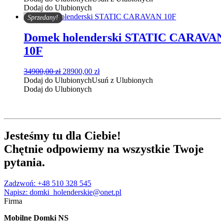
wynosiła:
wynosi:
Dodaj do Ulubionych
29900,00 zł.
26900,00 zł.
Sprzedany!
Domek holenderski STATIC CARAVA
10F
Pierwotna
Aktualna
34900,00
zł
28900,00
zł
cena
cena
Dodaj do Ulubionych
Usuń z Ulubionych
wynosiła:
wynosi:
Dodaj do Ulubionych
34900,00 zł.
28900,00 zł.
Jesteśmy tu
dla Ciebie
!
Chętnie
odpowiemy
na wszystkie Twoje
pytania
.
Zadzwoń: +48 510 328 545
Napisz: domki_holenderskie@onet.pl
Firma
Mobilne Domki NS