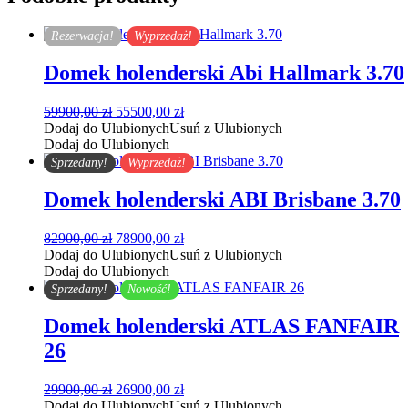
Rezerwacja!
Wyprzedaż!
Domek holenderski Abi Hallmark 3.70
Pierwotna
Aktualna
59900,00
zł
55500,00
zł
cena
cena
Dodaj do Ulubionych
Usuń z Ulubionych
wynosiła:
wynosi:
Dodaj do Ulubionych
59900,00 zł.
55500,00 zł.
Sprzedany!
Wyprzedaż!
Domek holenderski ABI Brisbane 3.70
Pierwotna
Aktualna
82900,00
zł
78900,00
zł
cena
cena
Dodaj do Ulubionych
Usuń z Ulubionych
wynosiła:
wynosi:
Dodaj do Ulubionych
82900,00 zł.
78900,00 zł.
Sprzedany!
Nowość!
Domek holenderski ATLAS FANFAIR
26
Pierwotna
Aktualna
29900,00
zł
26900,00
zł
cena
cena
Dodaj do Ulubionych
Usuń z Ulubionych