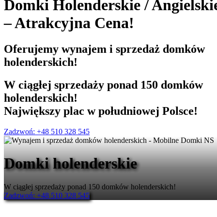
Domki Holenderskie
/
Angielski
– Atrakcyjna Cena!
Oferujemy
wynajem i sprzedaż
domków
holenderskich!
W ciągłej sprzedaży ponad 150 domków
holenderskich!
Największy plac w południowej Polsce!
Zadzwoń: +48 510 328 545
Domki holenderskie
W ciągłej sprzedaży ponad 150 domków holenderskich!
Zadzwoń: +48 510 328 545