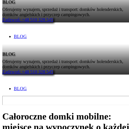
BLOG
Oferujemy wynajem, sprzedaż i transport: domków holenderskich,
domków angielskich i przyczep campingowych.
Zadzwoń: +48 510 328 545
BLOG
BLOG
Oferujemy wynajem, sprzedaż i transport: domków holenderskich,
domków angielskich i przyczep campingowych.
Zadzwoń: +48 510 328 545
BLOG
Całoroczne domki mobilne:
miejsce na wypoczynek o każde