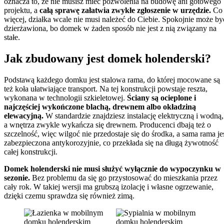
oznacza to, że nie musisz mieć pozwolenia na budowę ani gotowego
projektu, a
całą sprawę załatwia zwykłe zgłoszenie w urzędzie.
Co
więcej, działka wcale nie musi należeć do Ciebie. Spokojnie może by
dzierżawiona, bo domek w żaden sposób nie jest z nią związany na
stałe.
Jak zbudowany jest domek holenderski?
Podstawą każdego domku jest stalowa rama, do której mocowane są
też koła ułatwiające transport. Na tej konstrukcji powstaje reszta,
wykonana w technologii szkieletowej.
Ściany są ocieplone i
najczęściej wykończone blachą, drewnem albo okładziną
elewacyjną.
W standardzie znajdziesz instalację elektryczną i wodną,
a wnętrza zwykle wykańcza się drewnem. Producenci dbają też o
szczelność, więc wilgoć nie przedostaje się do środka, a sama rama je
zabezpieczona antykorozyjnie, co przekłada się na długą żywotność
całej konstrukcji.
Domek holenderski nie musi służyć wyłącznie do wypoczynku w
sezonie.
Bez problemu da się go przystosować do mieszkania przez
cały rok. W takiej wersji ma grubszą izolację i własne ogrzewanie,
dzięki czemu sprawdza się również zimą.