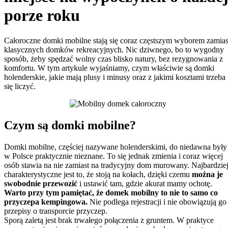
porze roku
Całoroczne domki mobilne stają się coraz częstszym wyborem zamias
klasycznych domków rekreacyjnych. Nic dziwnego, bo to wygodny
sposób, żeby spędzać wolny czas blisko natury, bez rezygnowania z
komfortu. W tym artykule wyjaśniamy, czym właściwie są domki
holenderskie, jakie mają plusy i minusy oraz z jakimi kosztami trzeba
się liczyć.
Czym są domki mobilne?
Domki mobilne, częściej nazywane holenderskimi, do niedawna były
w Polsce praktycznie nieznane. To się jednak zmienia i coraz więcej
osób stawia na nie zamiast na tradycyjny dom murowany. Najbardzie
charakterystyczne jest to, że stoją na kołach, dzięki czemu
można je
swobodnie przewozić
i ustawić tam, gdzie akurat mamy ochotę.
Warto przy tym pamiętać, że domek mobilny to nie to samo co
przyczepa kempingowa.
Nie podlega rejestracji i nie obowiązują go
przepisy o transporcie przyczep.
Sporą zaletą jest brak trwałego połączenia z gruntem. W praktyce