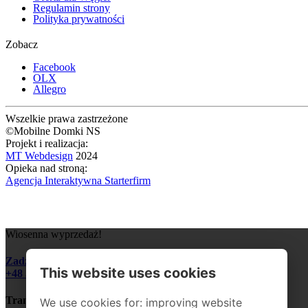
Regulamin strony
Polityka prywatności
Zobacz
Facebook
OLX
Allegro
Wszelkie prawa zastrzeżone
©Mobilne Domki NS
Projekt i realizacja:
MT Webdesign
2024
Opieka nad stroną:
Agencja Interaktywna Starterfirm
Wiosenna wyprzedaż!
Zadzwoń i zapytaj o szczegóły:
This website uses cookies
+48 510 328 545
Transport domku do 200 km GRATIS!
We use cookies for: improving website