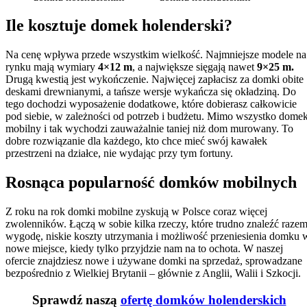
Ile kosztuje domek holenderski?
Na cenę wpływa przede wszystkim wielkość. Najmniejsze modele na
rynku mają wymiary
4×12 m
, a największe sięgają nawet
9×25 m.
Drugą kwestią jest wykończenie. Najwięcej zapłacisz za domki obite
deskami drewnianymi, a tańsze wersje wykańcza się okładziną. Do
tego dochodzi wyposażenie dodatkowe, które dobierasz całkowicie
pod siebie, w zależności od potrzeb i budżetu. Mimo wszystko dome
mobilny i tak wychodzi zauważalnie taniej niż dom murowany. To
dobre rozwiązanie dla każdego, kto chce mieć swój kawałek
przestrzeni na działce, nie wydając przy tym fortuny.
Rosnąca popularność domków mobilnych
Z roku na rok domki mobilne zyskują w Polsce coraz więcej
zwolenników. Łączą w sobie kilka rzeczy, które trudno znaleźć razem
wygodę, niskie koszty utrzymania i możliwość przeniesienia domku 
nowe miejsce, kiedy tylko przyjdzie nam na to ochota. W naszej
ofercie znajdziesz nowe i używane domki na sprzedaż, sprowadzane
bezpośrednio z Wielkiej Brytanii – głównie z Anglii, Walii i Szkocji.
Sprawdź naszą
ofertę domków holenderskich