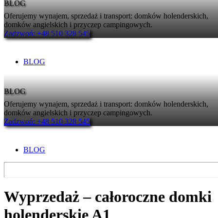
BLOG
Oferujemy wynajem, sprzedaż i transport: domków holenderskich,
domków angielskich i przyczep campingowych.
Zadzwoń: +48 510 328 545
BLOG
BLOG
Oferujemy wynajem, sprzedaż i transport: domków holenderskich,
domków angielskich i przyczep campingowych.
Zadzwoń: +48 510 328 545
BLOG
Wyprzedaż – całoroczne domki
holenderskie A1