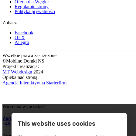
Oferta dla Węgier
Regulamin strony
Polityka prywatności
Zobacz
Facebook
OLX
Allegro
Wszelkie prawa zastrzeżone
©Mobilne Domki NS
Projekt i realizacja:
MT Webdesign
2024
Opieka nad stroną:
Agencja Interaktywna Starterfirm
Wiosenna wyprzedaż!
Zadzwoń i zapytaj o szczegóły:
This website uses cookies
+48 510 328 545
Transport domku do 200 km GRATIS!