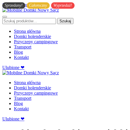
Przejdź do treści głównej
Sprzedany!
Całoroczny
Wyprzedaż!
Szukaj:
Szukaj
Strona główna
Domki holenderskie
Przyczepy campingowe
Transport
Blog
Kontakt
Ulubione ❤
Strona główna
Domki holenderskie
Przyczepy campingowe
Transport
Blog
Kontakt
Ulubione ❤