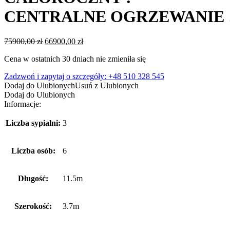
CENTRALNE OGRZEWANIE 
Pierwotna
Aktualna
75900,00
zł
66900,00
zł
cena
cena
Cena w ostatnich 30 dniach nie zmieniła się
wynosiła:
wynosi:
75900,00 zł.
66900,00 zł.
Zadzwoń i zapytaj o szczegóły: +48 510 328 545
Dodaj do Ulubionych
Usuń z Ulubionych
Dodaj do Ulubionych
Informacje:
Liczba sypialni:
3
Liczba osób:
6
Długość:
11.5m
Szerokość:
3.7m