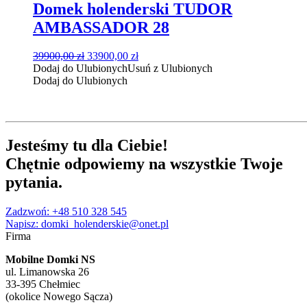
Domek holenderski TUDOR
AMBASSADOR 28
Pierwotna
Aktualna
39900,00
zł
33900,00
zł
cena
cena
Dodaj do Ulubionych
Usuń z Ulubionych
wynosiła:
wynosi:
Dodaj do Ulubionych
39900,00 zł.
33900,00 zł.
Jesteśmy tu
dla Ciebie
!
Chętnie
odpowiemy
na wszystkie Twoje
pytania
.
Zadzwoń: +48 510 328 545
Napisz: domki_holenderskie@onet.pl
Firma
Mobilne Domki NS
ul. Limanowska 26
33-395 Chełmiec
(okolice Nowego Sącza)