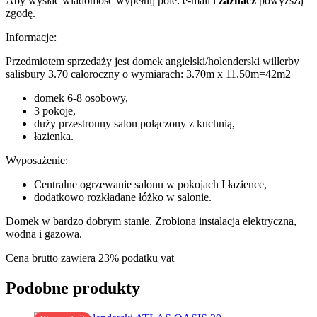
Aby wysłać wiadomość wypełnij pole: e-mail i
zaznacz
powyższą
zgodę.
Informacje:
Przedmiotem sprzedaży jest domek angielski/holenderski willerby
salisbury 3.70 całoroczny o wymiarach: 3.70m x 11.50m=42m2
domek 6-8 osobowy,
3 pokoje,
duży przestronny salon połączony z kuchnią,
łazienka.
Wyposażenie:
Centralne ogrzewanie salonu w pokojach I łazience,
dodatkowo rozkładane łóżko w salonie.
Domek w bardzo dobrym stanie. Zrobiona instalacja elektryczna,
wodna i gazowa.
Cena brutto zawiera 23% podatku vat
Podobne produkty