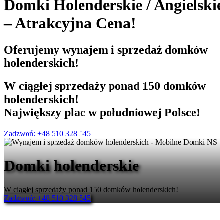
Domki Holenderskie
/
Angielski
– Atrakcyjna Cena!
Oferujemy
wynajem i sprzedaż
domków
holenderskich!
W ciągłej sprzedaży ponad 150 domków
holenderskich!
Największy plac w południowej Polsce!
Zadzwoń: +48 510 328 545
Domki holenderskie
W ciągłej sprzedaży ponad 150 domków holenderskich!
Zadzwoń: +48 510 328 545