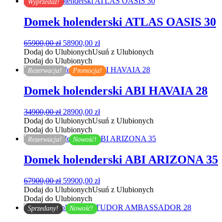
Wyprzedaż!
Domek holenderski ATLAS OASIS 30
Pierwotna
Aktualna
65900,00
zł
58900,00
zł
cena
cena
Dodaj do Ulubionych
Usuń z Ulubionych
wynosiła:
wynosi:
Dodaj do Ulubionych
65900,00 zł.
58900,00 zł.
Rezerwacja!
Promocja!
Domek holenderski ABI HAVAIA 28
Pierwotna
Aktualna
34900,00
zł
28900,00
zł
cena
cena
Dodaj do Ulubionych
Usuń z Ulubionych
wynosiła:
wynosi:
Dodaj do Ulubionych
34900,00 zł.
28900,00 zł.
Rezerwacja!
Nowość!
Domek holenderski ABI ARIZONA 35
Pierwotna
Aktualna
67900,00
zł
59900,00
zł
cena
cena
Dodaj do Ulubionych
Usuń z Ulubionych
wynosiła:
wynosi:
Dodaj do Ulubionych
67900,00 zł.
59900,00 zł.
Sprzedany!
Nowość!