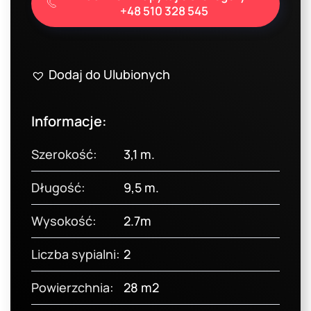
54900,00 zł.
48500
+48 510 328 545
Dodaj do Ulubionych
Informacje:
Szerokość:
3,1 m.
Długość:
9,5 m.
Wysokość:
2.7m
Liczba sypialni:
2
Powierzchnia:
28 m2