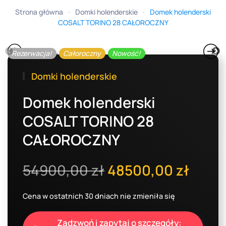
Strona główna
Domki holenderskie
Domek holenderski
COSALT TORINO 28 CAŁOROCZNY
Rezerwacja!
Całoroczny
Nowość!
Domki holenderskie
Domek holenderski
COSALT TORINO 28
CAŁOROCZNY
Pierwotna
Aktu
54900,00
zł
48500,00
zł
cena
cena
Cena w ostatnich 30 dniach nie zmieniła się
wynosiła:
wyno
Zadzwoń i zapytaj o szczegóły: