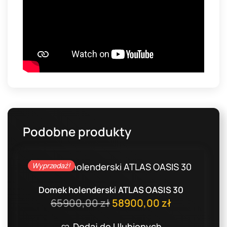
Podobne produkty
Wyprzedaż!
Domek holenderski ATLAS OASIS 30
Pierwotna
Aktualna
65900,00
zł
58900,00
zł
cena
cena
Dodaj do Ulubionych