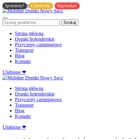
Przejdź do treści głównej
Sprzedany!
Całoroczny
Wyprzedaż!
Szukaj:
Szukaj
Strona główna
Domki holenderskie
Przyczepy campingowe
Transport
Blog
Kontakt
Ulubione ❤
Strona główna
Domki holenderskie
Przyczepy campingowe
Transport
Blog
Kontakt
Ulubione ❤