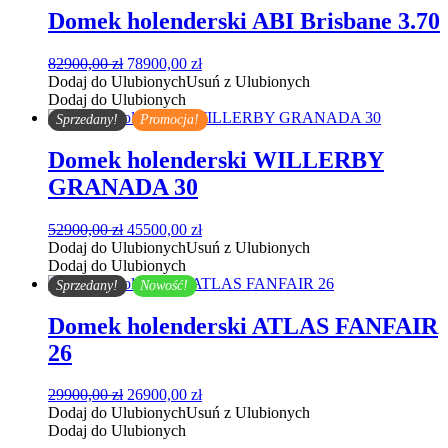
Domek holenderski ABI Brisbane 3.70
Pierwotna
Aktualna
82900,00
zł
78900,00
zł
cena
cena
Dodaj do Ulubionych
Usuń z Ulubionych
wynosiła:
wynosi:
Dodaj do Ulubionych
82900,00 zł.
78900,00 zł.
Sprzedany!
Promocja!
Domek holenderski WILLERBY
GRANADA 30
Pierwotna
Aktualna
52900,00
zł
45500,00
zł
cena
cena
Dodaj do Ulubionych
Usuń z Ulubionych
wynosiła:
wynosi:
Dodaj do Ulubionych
52900,00 zł.
45500,00 zł.
Sprzedany!
Nowość!
Domek holenderski ATLAS FANFAIR
26
Pierwotna
Aktualna
29900,00
zł
26900,00
zł
cena
cena
Dodaj do Ulubionych
Usuń z Ulubionych
wynosiła:
wynosi:
Dodaj do Ulubionych
29900,00 zł.
26900,00 zł.