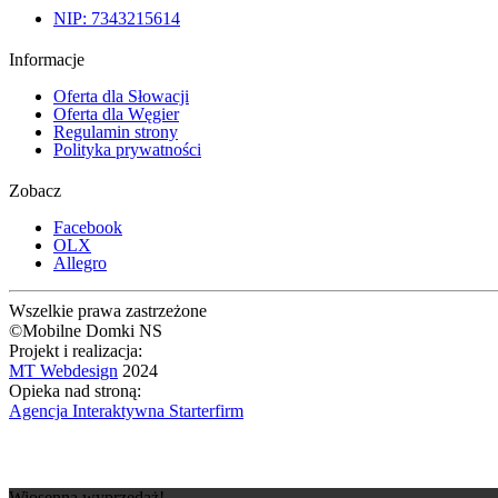
NIP: 7343215614
Informacje
Oferta dla Słowacji
Oferta dla Węgier
Regulamin strony
Polityka prywatności
Zobacz
Facebook
OLX
Allegro
Wszelkie prawa zastrzeżone
©Mobilne Domki NS
Projekt i realizacja:
MT Webdesign
2024
Opieka nad stroną:
Agencja Interaktywna Starterfirm
Wiosenna wyprzedaż!