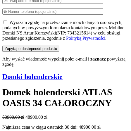
Wyrażam zgodę na przetwarzanie moich danych osobowych,
podanych w powyższym formularzu kontaktowym przez Mobilne
Domki NS Artur Korczyński(NIP: 7343215614) w celu obsługi
przesłanego zgłoszenia, zgodnie z
Polityką Prywatności
.
Aby wysłać wiadomość wypełnij pole: e-mail i
zaznacz
powyższą
zgodę.
Domki holenderskie
Domek holenderski ATLAS
OASIS 34 CAŁOROCZNY
Pierwotna
Aktualna
53900,00
zł
48900,00
zł
cena
cena
Najniższa cena w ciągu ostatnich 30 dni:
48900,00
zł
wynosiła:
wynosi: