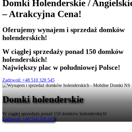
Domki Holenderskie
/
Angielski
– Atrakcyjna Cena!
Oferujemy
wynajem i sprzedaż
domków
holenderskich!
W ciągłej sprzedaży ponad 150 domków
holenderskich!
Największy plac w południowej Polsce!
Zadzwoń: +48 510 328 545
Domki holenderskie
W ciągłej sprzedaży ponad 150 domków holenderskich!
Zadzwoń: +48 510 328 545