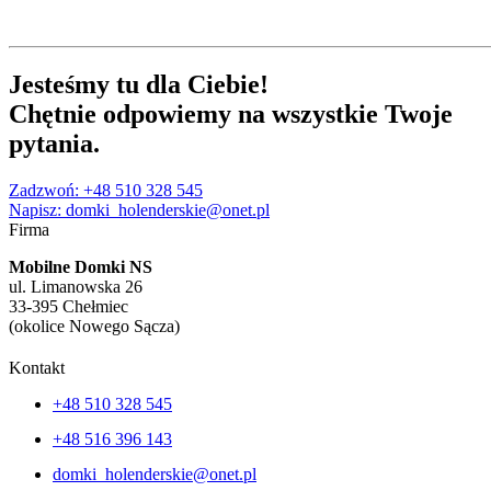
Jesteśmy tu
dla Ciebie
!
Chętnie
odpowiemy
na wszystkie Twoje
pytania
.
Zadzwoń: +48 510 328 545
Napisz: domki_holenderskie@onet.pl
Firma
Mobilne Domki NS
ul. Limanowska 26
33-395 Chełmiec
(okolice Nowego Sącza)
Kontakt
+48 510 328 545
+48 516 396 143
domki_holenderskie@onet.pl