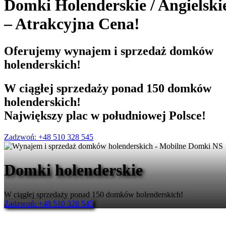
Domki Holenderskie
/
Angielski
– Atrakcyjna Cena!
Oferujemy
wynajem i sprzedaż
domków
holenderskich!
W ciągłej sprzedaży ponad 150 domków
holenderskich!
Największy plac w południowej Polsce!
Zadzwoń: +48 510 328 545
Domki holenderskie
W ciągłej sprzedaży ponad 150 domków holenderskich!
Zadzwoń: +48 510 328 545