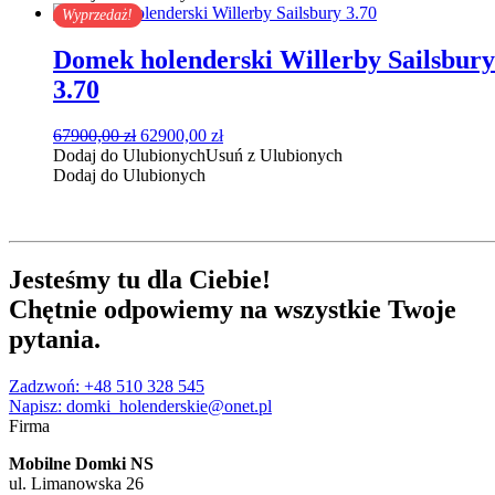
86900,00 zł.
80900,00 zł.
Wyprzedaż!
Domek holenderski Willerby Sailsbury
3.70
Pierwotna
Aktualna
67900,00
zł
62900,00
zł
cena
cena
Dodaj do Ulubionych
Usuń z Ulubionych
wynosiła:
wynosi:
Dodaj do Ulubionych
67900,00 zł.
62900,00 zł.
Jesteśmy tu
dla Ciebie
!
Chętnie
odpowiemy
na wszystkie Twoje
pytania
.
Zadzwoń: +48 510 328 545
Napisz: domki_holenderskie@onet.pl
Firma
Mobilne Domki NS
ul. Limanowska 26