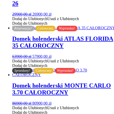
26
Pierwotna
Aktualna
29900,00
zł
26900,00
zł
cena
cena
Dodaj do Ulubionych
Usuń z Ulubionych
wynosiła:
wynosi:
Dodaj do Ulubionych
29900,00 zł.
26900,00 zł.
Rezerwacja!
Całoroczny
Wyprzedaż!
Domek holenderski ATLAS FLORIDA
35 CAŁOROCZNY
Pierwotna
Aktualna
63900,00
zł
57900,00
zł
cena
cena
Dodaj do Ulubionych
Usuń z Ulubionych
wynosiła:
wynosi:
Dodaj do Ulubionych
63900,00 zł.
57900,00 zł.
Sprzedany!
Całoroczny
Wyprzedaż!
Domek holenderski MONTE CARLO
3.70 CAŁOROCZNY
Pierwotna
Aktualna
86900,00
zł
80900,00
zł
cena
cena
Dodaj do Ulubionych
Usuń z Ulubionych
wynosiła:
wynosi:
Dodaj do Ulubionych