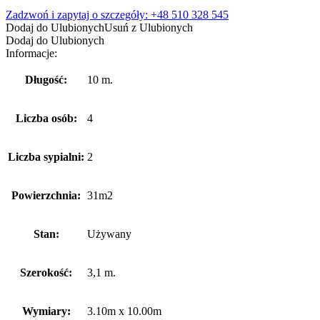
79900,00 zł.
74900,00 zł.
Zadzwoń i zapytaj o szczegóły: +48 510 328 545
Dodaj do Ulubionych
Usuń z Ulubionych
Dodaj do Ulubionych
Informacje:
Długość:
10 m.
Liczba osób:
4
Liczba sypialni:
2
Powierzchnia:
31m2
Stan:
Używany
Szerokość:
3,1 m.
Wymiary:
3.10m x 10.00m